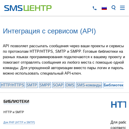
Интеграция с сервисом (API)
API позволяет рассылать сообщения через ваши проекты и сервисы
по протоколам HTTP/HTTPS, SMTP и SMPP. Готовые библиотеки на
разных языках программирования подключаются к вашему проекту и
помогают отправлять сообщения из любого места с помощью одной
команды. Для упрощенной авторизации вместо пары логин и пароль
можно использовать специальный API-ключ.
HTTP/HTTPS
SMTP
SMPP
SOAP
OMS
SMS-команды
Библиотеки 
БИБЛИОТЕКИ
HTT
HTTP и SMTP
Для работ
Для PHP (HTTP и SMTP)
соответст