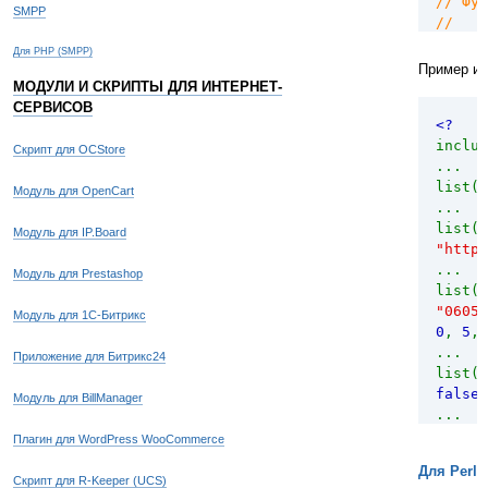
// Фун
SMPP
//
// обя
Для PHP (SMPP)
//
Пример ис
// $ph
МОДУЛИ И СКРИПТЫ ДЛЯ ИНТЕРНЕТ-
// $me
СЕРВИСОВ
<?
//
inclu
// нео
Скрипт для OCStore
...
//
list(
$
// $tr
Модуль для OpenCart
...
// $ti
list(
$
// $id
Модуль для IP.Board
"http:
214748
...
// $fo
Модуль для Prestashop
list(
$
bin, 5
"06050
bot, 1
Модуль для 1С-Битрикс
0
,
5
,
// $se
...
// $qu
Приложение для Битрикс24
list(
$
("vali
false
)
// $fi
Модуль для BillManager
...
//
list(
$
// воз
Плагин для WordPress WooCommerce
...
отправ
Для Perl
list(
$
// либ
Скрипт для R-Keeper (UCS)