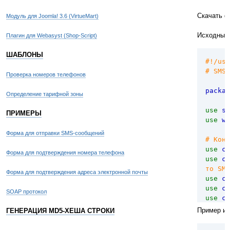
...
$bala
funct
Скачать ф
Модуль для Joomla! 3.6 (VirtueMart)
...
$send
// отп
{
Исходный 
Плагин для Webasyst (Shop-Script)
send_s
sta
...
"mms=1
ШАБЛОНЫ
#!/usr
?>
# SMS
$
Проверка номеров телефонов
"cost=
packag
Определение тарифной зоны
""
).
use
st
ПРИМЕРЫ
use
wa
"&send
Форма для отправки SMS-сообщений
# Конс
$files
use
c
Форма для подтверждения номера телефона
use
c
//
то SMS
Форма для подтверждения адреса электронной почты
use
c
if
use
c
if
SOAP протокол
use
c
e
1251 и
$m
[
2
]
Пример ис
ГЕНЕРАЦИЯ MD5-ХЕША СТРОКИ
use
c
el
e