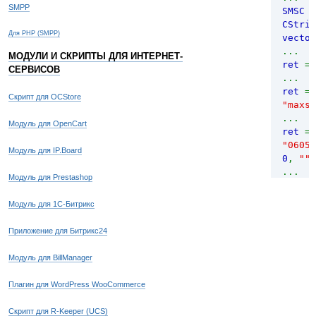
SMPP
SMSC
*
СStrin
Для PHP (SMPP)
vector
koi8-
...
const
МОДУЛИ И СКРИПТЫ ДЛЯ ИНТЕРНЕТ-
ret
=
СЕРВИСОВ
...
class
ret
=
public
Скрипт для OCStore
"maxsm
//
...
//
Модуль для OpenCart
ret
=
// Ме
"06050
//
Модуль для IP.Board
0
,
""
// об
...
//
Модуль для Prestashop
ret
=
// ph
...
// me
Модуль для 1С-Битрикс
ret
=
//
...
// не
Приложение для Битрикс24
ret
=
//
...
// tr
Модуль для BillManager
balan
// ti
...
// id
Плагин для WordPress WooCommerce
delete
от 1 д
// fo
Скрипт для R-Keeper (UCS)