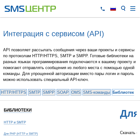
Интеграция с сервисом (API)
API позволяет рассылать сообщения через ваши проекты и сервисы
по протоколам HTTP/HTTPS, SMTP и SMPP. Готовые библиотеки на
разных языках программирования подключаются к вашему проекту и
помогают отправлять сообщения из любого места с помощью одной
команды. Для упрощенной авторизации вместо пары логин и пароль
можно использовать специальный API-ключ.
HTTP/HTTPS
SMTP
SMPP
SOAP
OMS
SMS-команды
Библиотеки 
БИБЛИОТЕКИ
Для
HTTP и SMTP
Скачать ф
Для PHP (HTTP и SMTP)