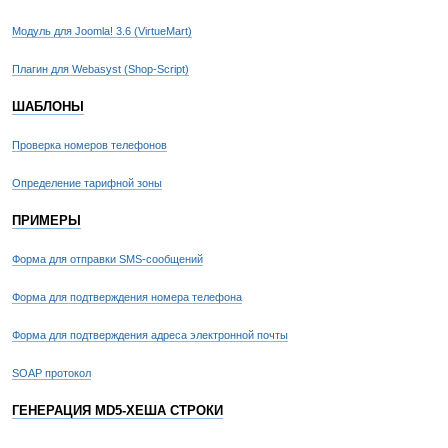
hlr, 4
11 - s
Модуль для Joomla! 3.6 (VirtueMart)
// se
// qu
Плагин для Webasyst (Shop-Script)
("vali
//
ШАБЛОНЫ
// во
успешн
Проверка номеров телефонов
// ли
Определение тарифной зоны
ve
CStri
ПРИМЕРЫ
""
)
{
Форма для отправки SMS-сообщений
Форма для подтверждения номера телефона
"ping=
Форма для подтверждения адреса электронной почты
SOAP протокол
(
CStri
ГЕНЕРАЦИЯ MD5-ХЕША СТРОКИ
tt
+ (