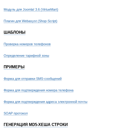
i
Модуль для Joomla! 3.6 (VirtueMart)
Плагин для Webasyst (Shop-Script)
re
}
ШАБЛОНЫ
priv
Проверка номеров телефонов
{
Определение тарифной зоны
ПРИМЕРЫ
wh
Форма для отправки SMS-сообщений
if
Форма для подтверждения номера телефона
Форма для подтверждения адреса электронной почты
SOAP протокол
re
}
ГЕНЕРАЦИЯ MD5-ХЕША СТРОКИ
priv