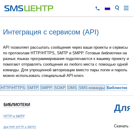
Интеграция с сервисом (API)
API позволяет рассылать сообщения через ваши проекты и сервисы
по протоколам HTTP/HTTPS, SMTP и SMPP. Готовые библиотеки на
разных языках программирования подключаются к вашему проекту и
помогают отправлять сообщения из любого места с помощью одной
команды. Для упрощенной авторизации вместо пары логин и пароль
можно использовать специальный API-ключ.
HTTP/HTTPS
SMTP
SMPP
SOAP
OMS
SMS-команды
Библиотеки 
БИБЛИОТЕКИ
Для
HTTP и SMTP
Скачать ф
Для PHP (HTTP и SMTP)