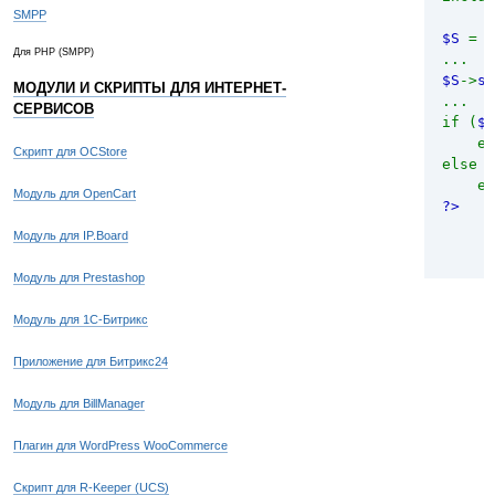
SMPP
$S
= 
if
Для PHP (SMPP)
...
th
$S
->
se
МОДУЛИ И СКРИПТЫ ДЛЯ ИНТЕРНЕТ-
...
if
СЕРВИСОВ
if (
$S
th
ec
}
Скрипт для OCStore
else
ec
publ
Модуль для OpenCart
?>
{
if
Модуль для IP.Board
Модуль для Prestashop
}
Модуль для 1С-Битрикс
priv
Приложение для Битрикс24
{
Модуль для BillManager
if
Плагин для WordPress WooCommerce
Скрипт для R-Keeper (UCS)