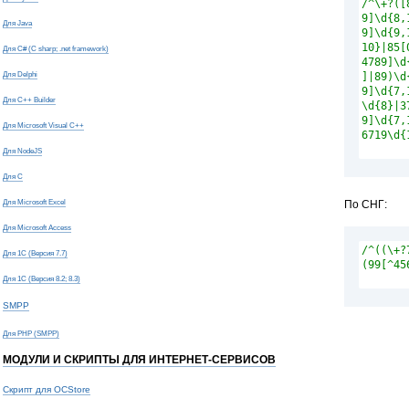
Для Java
Для C# (C sharp; .net framework)
Для Delphi
Для C++ Builder
Для Microsoft Visual C++
Для NodeJS
Для С
Для Microsoft Excel
По СНГ:
Для Microsoft Access
Для 1С (Версия 7.7)
Для 1С (Версия 8.2; 8.3)
SMPP
Для PHP (SMPP)
МОДУЛИ И СКРИПТЫ ДЛЯ ИНТЕРНЕТ-СЕРВИСОВ
Скрипт для OCStore