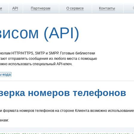
ги
API
Партнерам
О сервисе
Контакты
висом (API)
околам HTTP/HTTPS, SMTP и SMPP. Готовые библиотеки
гают отправлять сообщения из любого места с помощью
ожно использовать специальный API-ключ.
ы кода
верка номеров телефонов
ки формата номеров телефонов на стороне Клиента возможно использование
анам: