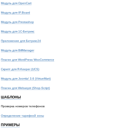
Модуль для OpenCart
Модуль для IP.Board
Модуль для Prestashop
Модуль для 1С-Битрикс
Приложение для Битрикс24
Модуль для BillManager
Плагин для WordPress WooCommerce
Скрипт для R-Keeper (UCS)
Модуль для Joomla! 3.6 (VirtueMart)
Плагин для Webasyst (Shop-Script)
ШАБЛОНЫ
Проверка номеров телефонов
Определение тарифной зоны
ПРИМЕРЫ