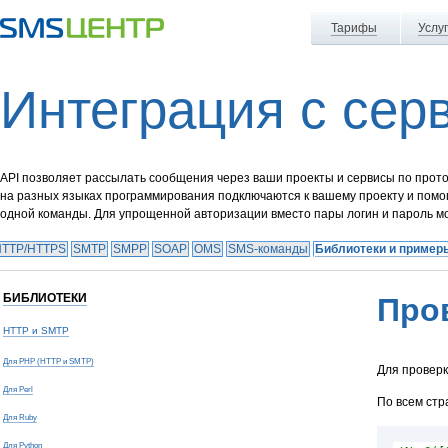
Тарифы
Услу
Интеграция с сер
API позволяет рассылать сообщения через ваши проекты и сервисы по прот
на разных языках программирования подключаются к вашему проекту и помо
одной команды. Для упрощенной авторизации вместо пары логин и пароль м
HTTP/HTTPS
SMTP
SMPP
SOAP
OMS
SMS-команды
Библиотеки и пример
БИБЛИОТЕКИ
Про
HTTP и SMTP
Для PHP (HTTP и SMTP)
Для провер
Для Perl
По всем стр
Для Ruby
Для Python