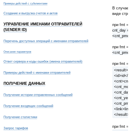
Примеры действий с субклиентами
В случае 
Создание и выгрузка счетов и актов
виде стро
УПРАВЛЕНИЕ ИМЕНАМИ ОТПРАВИТЕЛЕЙ
при fmt = 
(SENDER ID)
cnt_day =
<cnt_pmon>
Перечень доступных операций с именами отправителей
при fmt = 
Описание параметров
<cnt_pmon
Ответ сервера и коды ошибок (имена отправителей)
при fmt = 
<result>
Примеры действий с именами отправителей
<id>id</i
<cnt>cnt<
ПОЛУЧЕНИЕ ДАННЫХ
<cnt_mon
<cnt_day
Получение истории отправленных сообщений
<cnt_yes
<cnt_pmo
Получение входящих сообщений
<link>link
</result>
Получение статистики
при fmt = 
Запрос тарифов