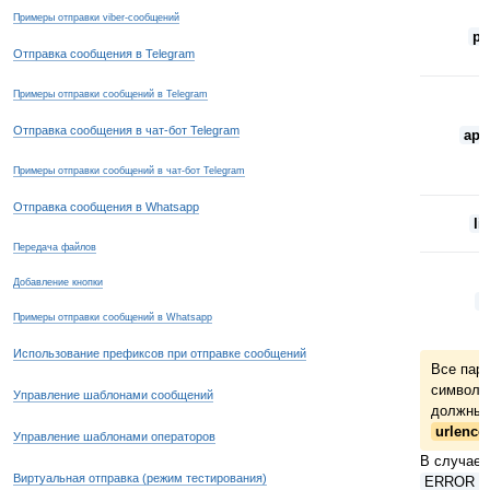
Примеры отправки viber-сообщений
p
Отправка сообщения в Telegram
Примеры отправки сообщений в Telegram
Отправка сообщения в чат-бот Telegram
api
Примеры отправки сообщений в чат-бот Telegram
Отправка сообщения в Whatsapp
li
Передача файлов
Добавление кнопки
i
Примеры отправки сообщений в Whatsapp
Использование префиксов при отправке сообщений
Все пар
символы 
Управление шаблонами сообщений
должны 
urlenco
Управление шаблонами операторов
В случае 
Виртуальная отправка (режим тестирования)
ERROR = 