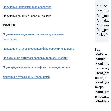
{
"id": "<id>
Получение информации об операторе
"cnt": "<c
"cnt_mon"
Получение данных о короткой ссылке
"cnt_day"
РАЗНОЕ
"cnt_yes"
"cnt_pmo
"link": "<l
Подключение выделенных номеров для приема
}
сообщений
Передача статусов и сообщений на обработчик Клиента
Где:
<id>
– ид
Подключение антиспам проверки (captcha) к сайту
<cnt>
– к
<cnt_mo
Подтверждение номера телефона с помощью звонка
за месяц.
<cnt_day
Действия с отложенными заданиями
сегодня.
<cnt_yes
вчера.
<cnt_pm
в предыд
<link>
– 