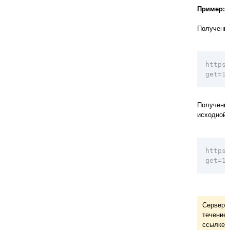
Пример:
Получение
https:
get=1&
Получение
исходной 
https:
get=1&
Сервер н
течение
ссылке д