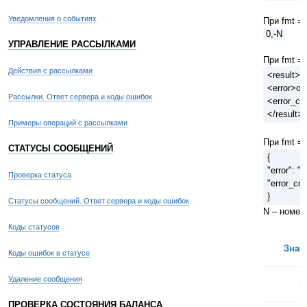
Уведомления о событиях
При fmt = 
0,-N
УПРАВЛЕНИЕ РАССЫЛКАМИ
При fmt = 
Действия с рассылками
<result>
<error>оп
Рассылки. Ответ сервера и коды ошибок
<error_co
</result>
Примеры операций с рассылками
При fmt = 
СТАТУСЫ СООБЩЕНИЙ
{
"error": "
Проверка статуса
"error_co
}
Статусы сообщений. Ответ сервера и коды ошибок
N – номер
Коды статусов
Знач
Коды ошибок в статусе
Удаление сообщения
1
ПРОВЕРКА СОСТОЯНИЯ БАЛАНСА