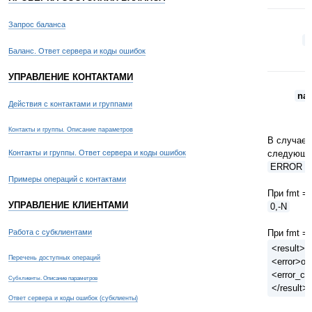
Запрос баланса
i
Баланс. Ответ сервера и коды ошибок
УПРАВЛЕНИЕ КОНТАКТАМИ
na
Действия с контактами и группами
Контакты и группы. Описание параметров
В случае 
Контакты и группы. Ответ сервера и коды ошибок
следующу
ERROR = 
Примеры операций с контактами
При fmt = 
УПРАВЛЕНИЕ КЛИЕНТАМИ
0,-N
Работа с субклиентами
При fmt = 
<result>
Перечень доступных операций
<error>оп
<error_co
Субклиенты. Описание параметров
</result>
Ответ сервера и коды ошибок (субклиенты)