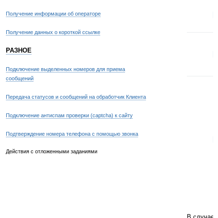
Получение информации об операторе
4
Получение данных о короткой ссылке
РАЗНОЕ
5
Подключение выделенных номеров для приема
сообщений
Передача статусов и сообщений на обработчик Клиента
Подключение антиспам проверки (captcha) к сайту
Подтверждение номера телефона с помощью звонка
9
Действия с отложенными заданиями
В случае 