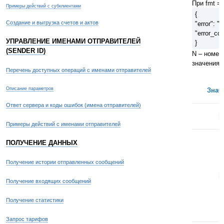
При fmt = 
Примеры действий с субклиентами
{
Создание и выгрузка счетов и актов
"error": "
"error_co
УПРАВЛЕНИЕ ИМЕНАМИ ОТПРАВИТЕЛЕЙ
}
(SENDER ID)
N – номер
значения:
Перечень доступных операций с именами отправителей
Описание параметров
Знач
Ответ сервера и коды ошибок (имена отправителей)
1
Примеры действий с именами отправителей
ПОЛУЧЕНИЕ ДАННЫХ
Получение истории отправленных сообщений
2
Получение входящих сообщений
Получение статистики
Запрос тарифов