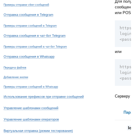
Для получ
Примеры отправки viber-сообщений
сообщени
или POST 
Отправка сообщения в Telegram
Примеры отправки сообщений в Telegram
https:
login=
Отправка сообщения в чат-бот Telegram
<passw
Примеры отправки сообщений в чат-бот Telegram
или
Отправка сообщения в Whatsapp
https:
Передача файлов
login=
Добавление кнопки
<passw
Примеры отправки сообщений в Whatsapp
Серверу 
Использование префиксов при отправке сообщений
Управление шаблонами сообщений
Пара
Управление шаблонами операторов
log
Виртуальная отправка (режим тестирования)