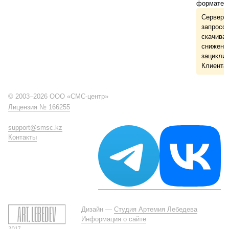
формате c
Сервер 
запросов
скачива
снижения
зациклив
Клиента.
© 2003–2026 ООО «СМС-центр»
Лицензия № 166255
support@smsc.kz
Контакты
Дизайн —
Студия Артемия Лебедева
Информация о сайте