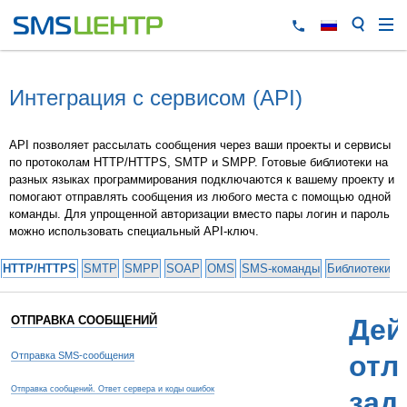
Интеграция с сервисом (API)
API позволяет рассылать сообщения через ваши проекты и сервисы
по протоколам HTTP/HTTPS, SMTP и SMPP. Готовые библиотеки на
разных языках программирования подключаются к вашему проекту и
помогают отправлять сообщения из любого места с помощью одной
команды. Для упрощенной авторизации вместо пары логин и пароль
можно использовать специальный API-ключ.
HTTP/HTTPS
SMTP
SMPP
SOAP
OMS
SMS-команды
Библиотеки и
ОТПРАВКА СООБЩЕНИЙ
Дей
Отправка SMS-сообщения
отл
Отправка сообщений. Ответ сервера и коды ошибок
зад