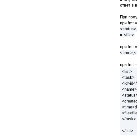
ответ в ви
При получ
при fmt = 
<status>, 
= <file>
при fmt = 
<time>,<fi
при fmt = 
<list>
<task>
<id>id</i
<name>n
<status>s
<created>
<time>ti
<file>file<
</task>
...
</list>