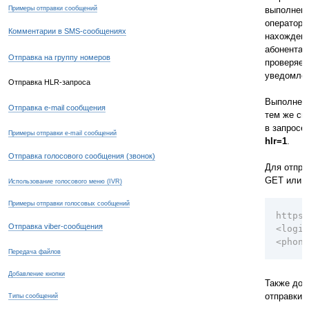
Примеры отправки сообщений
выполнени
операторе
Комментарии в SMS-сообщениях
нахождени
абонента 
Отправка на группу номеров
проверяем
уведомлен
Отправка HLR-запроса
Выполнени
Отправка e-mail сообщения
тем же сп
в запросе
Примеры отправки e-mail сообщений
hlr=1
.
Отправка голосового сообщения (звонок)
Для отпра
GET или 
Использование голосового меню (IVR)
Примеры отправки голосовых сообщений
https:
Отправка viber-сообщения
<login
<phone
Передача файлов
Добавление кнопки
Также дос
отправки
Типы сообщений