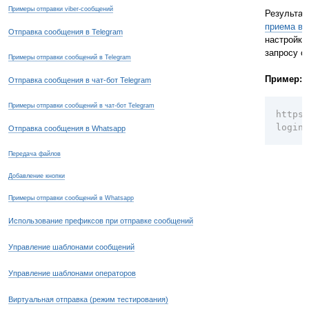
Примеры отправки viber-сообщений
Результат
приема вх
Отправка сообщения в Telegram
настройка
запросу с
Примеры отправки сообщений в Telegram
Пример:
Отправка сообщения в чат-бот Telegram
Примеры отправки сообщений в чат-бот Telegram
https:
login=
Отправка сообщения в Whatsapp
Передача файлов
Добавление кнопки
Примеры отправки сообщений в Whatsapp
Использование префиксов при отправке сообщений
Управление шаблонами сообщений
Управление шаблонами операторов
Виртуальная отправка (режим тестирования)