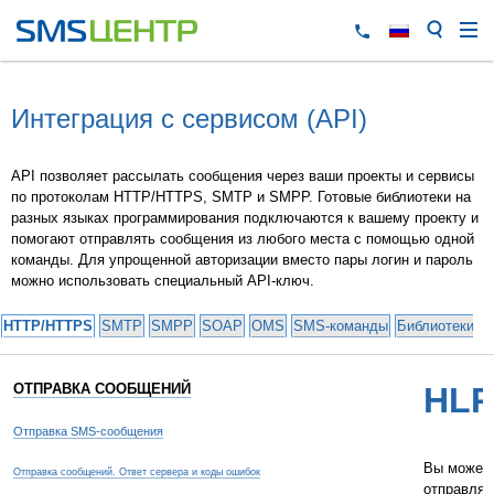
Интеграция с сервисом (API)
API позволяет рассылать сообщения через ваши проекты и сервисы
по протоколам HTTP/HTTPS, SMTP и SMPP. Готовые библиотеки на
разных языках программирования подключаются к вашему проекту и
помогают отправлять сообщения из любого места с помощью одной
команды. Для упрощенной авторизации вместо пары логин и пароль
можно использовать специальный API-ключ.
HTTP/HTTPS
SMTP
SMPP
SOAP
OMS
SMS-команды
Библиотеки и
ОТПРАВКА СООБЩЕНИЙ
HLR
Отправка SMS-сообщения
Вы можете
Отправка сообщений. Ответ сервера и коды ошибок
отправляя