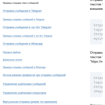
Примеры отправки viber-сообщений
текстом "t
внешнем ре
Отправка сообщения в Telegram
Примеры отправки сообщений в Telegram
https:
Отправка сообщения в чат-бот Telegram
login=
Chttp%
Примеры отправки сообщений в чат-бот Telegram
mysite
Отправка сообщения в Whatsapp
Отправка 
Передача файлов
текстом "t
Добавление кнопки
"https://m
Примеры отправки сообщений в Whatsapp
Использование префиксов при отправке сообщений
https:
login=
Управление шаблонами сообщений
Chttp%
2Fmysi
Управление шаблонами операторов
Виртуальная отправка (режим тестирования)