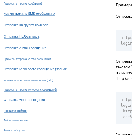
Примеры отправки сообщений
Примеры
Комментарии в SMS-сообщениях
Отправка v
Отправка на группу номеров
Отправка HLR-запроса
https:
login=
Отправка e-mail сообщения
Примеры отправки e-mail сообщений
Отправка 
текстом "T
Отправка голосового сообщения (звонок)
в личном 
"http://sm
Использование голосового меню (IVR)
Примеры отправки голосовых сообщений
https:
Отправка viber-сообщения
login=
Chttp%
Передача файлов
.com%2
Добавление кнопки
Типы сообщений
Отправка 