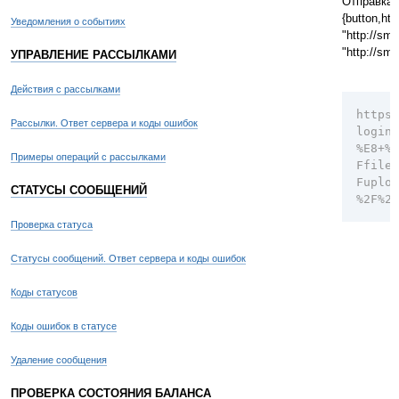
Отправка v
{button,ht
Уведомления о событиях
"http://sm
"http://sm
УПРАВЛЕНИЕ РАССЫЛКАМИ
Действия с рассылками
https:
Рассылки. Ответ сервера и коды ошибок
login=
%E8+%E
Примеры операций с рассылками
Ffiles
Fuploa
СТАТУСЫ СООБЩЕНИЙ
%2F%2F
Проверка статуса
Статусы сообщений. Ответ сервера и коды ошибок
Коды статусов
Коды ошибок в статусе
Удаление сообщения
ПРОВЕРКА СОСТОЯНИЯ БАЛАНСА