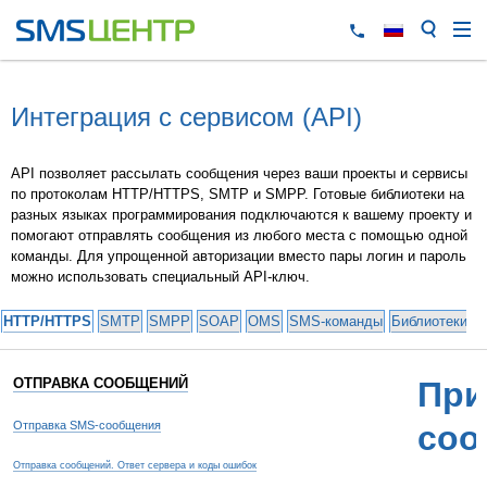
Интеграция с сервисом (API)
API позволяет рассылать сообщения через ваши проекты и сервисы
по протоколам HTTP/HTTPS, SMTP и SMPP. Готовые библиотеки на
разных языках программирования подключаются к вашему проекту и
помогают отправлять сообщения из любого места с помощью одной
команды. Для упрощенной авторизации вместо пары логин и пароль
можно использовать специальный API-ключ.
HTTP/HTTPS
SMTP
SMPP
SOAP
OMS
SMS-команды
Библиотеки и
ОТПРАВКА СООБЩЕНИЙ
При
Отправка SMS-сообщения
соо
Отправка сообщений. Ответ сервера и коды ошибок