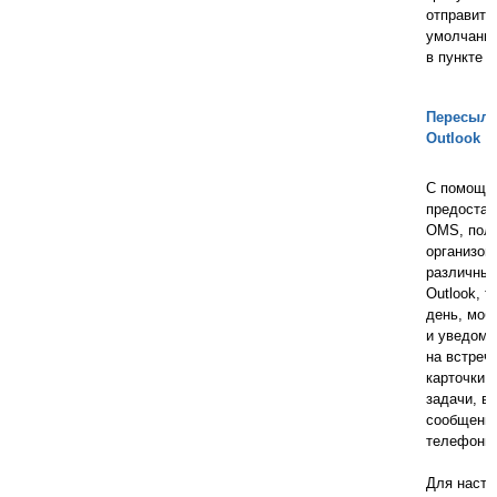
отправител
умолчанию
в пункте "
Пересылк
Outlook
С помощь
предоста
OMS, поль
организов
различны
Outlook, т
день, моб
и уведомл
на встреч
карточки к
задачи, в
сообщени
телефоны
Для настр