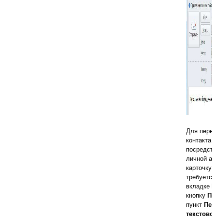
Для перес
контакта 
посредств
личной ад
карточку к
требуется
вкладке
К
кнопку
Пе
пункт
Пер
текстово