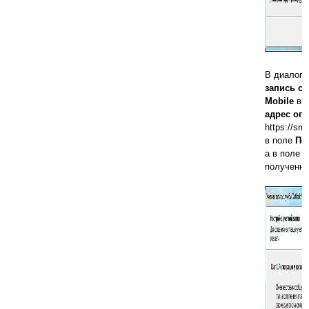
В диалого
запись с
Mobile
вве
адрес оп
https://sm
в поле
По
а в поле
П
полученны