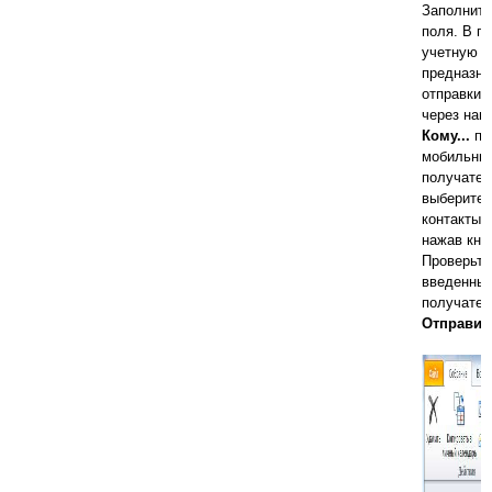
Заполните
поля. В п
учетную з
предназна
отправки
через наш
Кому...
пе
мобильны
получател
выберите 
контакты и
нажав кно
Проверьте
введенных
получател
Отправит