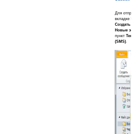
Для отпра
вкладке
Г
Создать
н
Новые эл
пункт
Тек
(SMS)
.