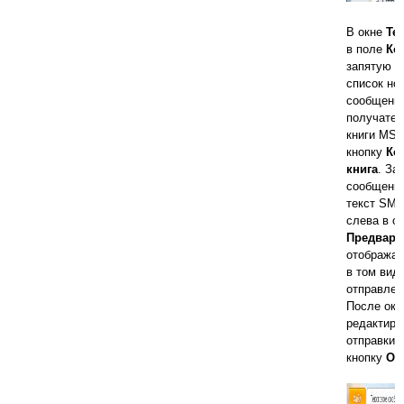
В окне
Те
в поле
Ком
запятую и
список но
сообщения
получател
книги MS 
кнопку
Ком
книга
. За
сообщения
текст SMS
слева в о
Предвари
отображае
в том виде
отправлен
После око
редактиро
отправки 
кнопку
От