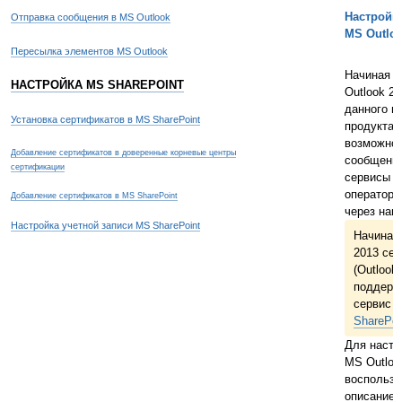
Настройк
Отправка сообщения в MS Outlook
MS Outlo
Пересылка элементов MS Outlook
Начиная с 
НАСТРОЙКА MS SHAREPOINT
Outlook 2
данного п
Установка сертификатов в MS SharePoint
продукта 
возможнос
Добавление сертификатов в доверенные корневые центры
сообщений
сертификации
сервисы и
операторо
Добавление сертификатов в MS SharePoint
через наш
Настройка учетной записи MS SharePoint
Начиная 
2013 се
(Outlook 
поддерж
сервис д
SharePoi
Для настр
MS Outloo
воспольз
описанием