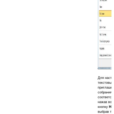
Для настр
текстовых
приглашен
собрания 
соответст
нажав во 
кнопку
Но
выбрав тр