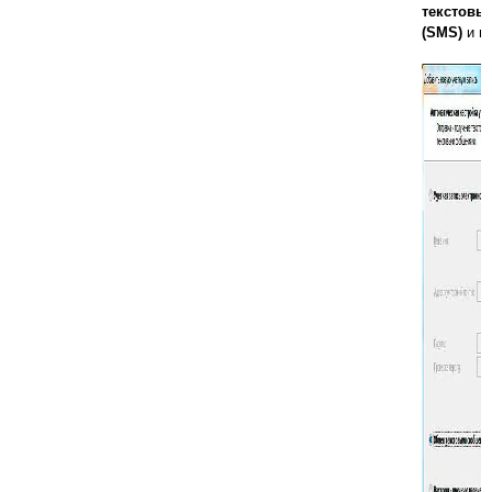
текстовы
(SMS)
и н