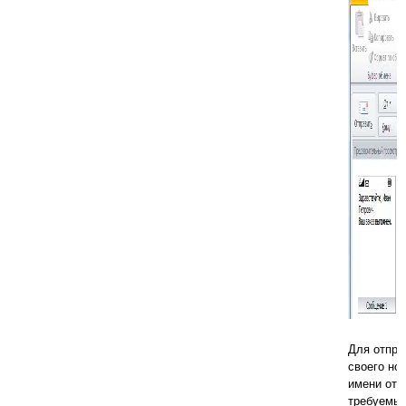
Для отпра
своего но
имени отп
требуемый