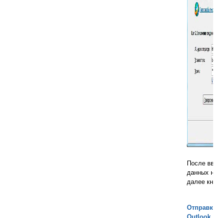
После вво
данных на
далее кно
Отправка
Outlook