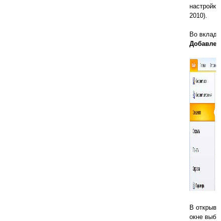
настройки
2010).
Во вклад
Добавлен
В открыв
окне выбе