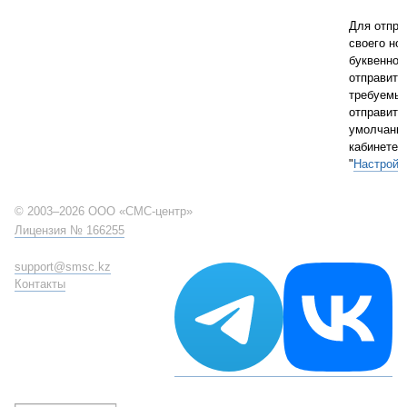
Для отпра
своего но
буквенног
отправите
требуемый
отправител
умолчани
кабинете 
"
Настройк
© 2003–2026 ООО «СМС-центр»
Лицензия № 166255
support@smsc.kz
Контакты