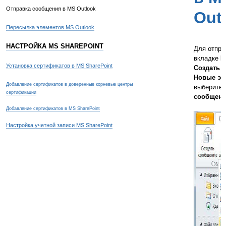
Отправка сообщения в MS Outlook
Out
Пересылка элементов MS Outlook
НАСТРОЙКА MS SHAREPOINT
Для отпра
вкладке
Г
Установка сертификатов в MS SharePoint
Создать
н
Новые эл
Добавление сертификатов в доверенные корневые центры
выберите 
сертификации
сообщени
Добавление сертификатов в MS SharePoint
Настройка учетной записи MS SharePoint