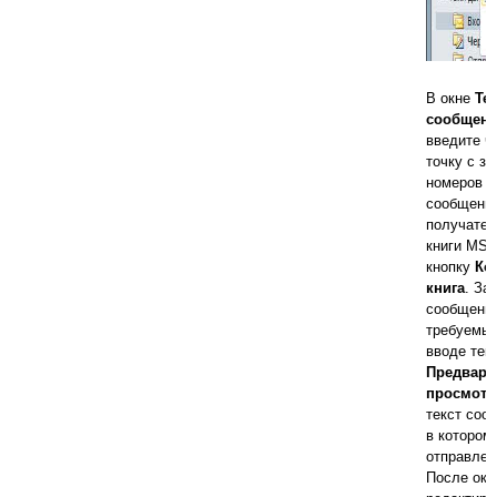
В окне
Те
сообщени
введите ч
точку с за
номеров п
сообщения
получател
книги MS 
кнопку
Ком
книга
. За
сообщения
требуемый
вводе тек
Предвари
просмотр
текст соо
в котором
отправлен
После око