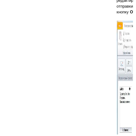
редактиро
отправки 
кнопку
От