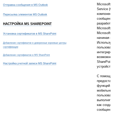
Microsoft 
Отправка сообщения в MS Outlook
Service (
компонент
Пересылка элементов MS Outlook
сообщени
разработа
НАСТРОЙКА MS SHAREPOINT
Microsoft 
Microsoft 
Установка сертификатов в MS SharePoint
начиная с
Использу
Добавление сертификатов в доверенные корневые центры
пользоват
сертификации
интегриро
Добавление сертификатов в MS SharePoint
возможнос
SharePoin
Настройка учетной записи MS SharePoint
устройств
С помощь
предоста
функций 
мобильны
пользоват
выполнять
как созда
сообщений