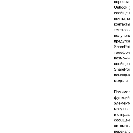
пересылка
Outlook (
сообщения
почты, со
контакты) 
текстовых
получение
предупреж
SharePoin
телефоны
возможнос
сообщения
SharePoin
помощью 
модели.
Помимо э
функций п
элементов
могут не 
и отправл
сообщения 
автоматич
перенапра