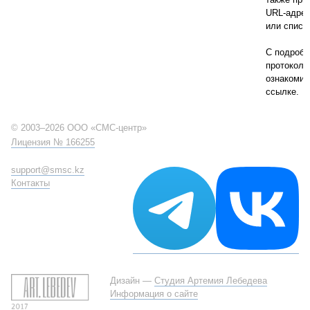
URL-адрес
или списк
С подроб
протокол
ознакомит
ссылке.
© 2003–2026 ООО «СМС-центр»
Лицензия № 166255
support@smsc.kz
Контакты
Дизайн —
Студия Артемия Лебедева
Информация о сайте