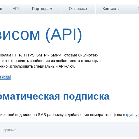
ги
API
Партнерам
О сервисе
Контакты
висом (API)
околам HTTP/HTTPS, SMTP и SMPP. Готовые библиотеки
гают отправлять сообщения из любого места с помощью
ожно использовать специальный API-ключ.
 кода
оматическая подписка
ической подписки на SMS-рассылку и добавления номера телефона в
группу
 группы>