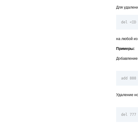
Для удалени
del <ID
на любой и
Примеры:
Добавление 
add 888
Удаление но
del 777