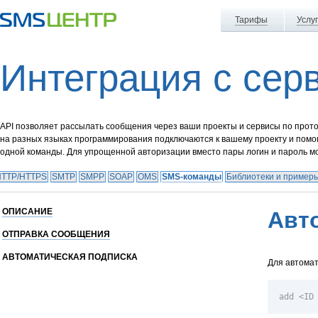
Тарифы
Услу
Интеграция с сер
API позволяет рассылать сообщения через ваши проекты и сервисы по прот
на разных языках программирования подключаются к вашему проекту и помо
одной команды. Для упрощенной авторизации вместо пары логин и пароль м
HTTP/HTTPS
SMTP
SMPP
SOAP
OMS
SMS-команды
Библиотеки и примеры
ОПИСАНИЕ
Авт
ОТПРАВКА СООБЩЕНИЯ
АВТОМАТИЧЕСКАЯ ПОДПИСКА
Для автомат
add <ID