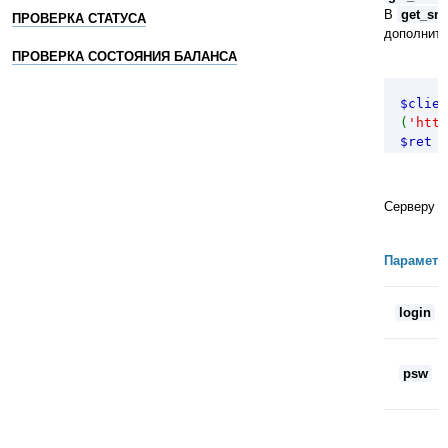
В
get_sm
ПРОВЕРКА СТАТУСА
дополните
ПРОВЕРКА СОСТОЯНИЯ БАЛАНСА
$clie
(
'http
$ret
>
get_s
'psw'
=
'mes'
=
Серверу 
Параметр
login
psw