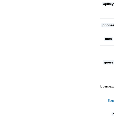
apikey
phones
mes
query
Возвраща
Пара
co