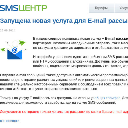
Тарифы
Услу
Запущена новая услуга для E-mail расс
29.09.2014
В нашем сервисе появилась новая услуга −
E-mail рассы
партнерам. Возможны как одиночные отправки, так и ма
по статусам доставки до адресатов и отображаются в ли
Интерфейс управления идентичен обычным SMS-рассылкам
или HTML-сообщений с вложениями. Доступны все обычн
шаблоны, подстановка макросов из данных контактов, чер
Отправка e-mail сообщений также доступна в автоматическом программном р
полезно для отправки различных уведомлений или регистрационных данных 
нашими специально настроенными серверами с соблюдением всех правил и ст
сложно избежать в случае отправки писем самостоятельно.
Тарифы на услугу E-mail рассылок доступны на странице
общих тарифов
. Дл
реселлера для возможности заработка, как на услуге SMS-сообщений.
Допускаются к отправке только легальные рассылки по своим базам e-mail ад
все новости