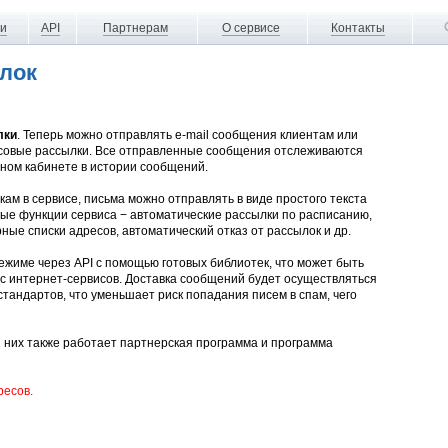
ги
API
Партнерам
О сервисе
Контакты
ылок
лки
. Теперь можно отправлять e-mail сообщения клиентам или
ссовые рассылки. Все отправленные сообщения отслеживаются
чном кабинете в истории сообщений.
 в сервисе, письма можно отправлять в виде простого текста
ые функции сервиса − автоматические рассылки по расписанию,
ные списки адресов, автоматический отказ от рассылок и др.
ежиме через API с помощью готовых библиотек, что может быть
с интернет-сервисов. Доставка сообщений будет осуществляться
андартов, что уменьшает риск попадания писем в спам, чего
я них также работает партнерская программа и программа
ресов.