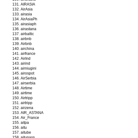
AIRASIA
AirAsia
airasia
AirAsiaPh
airasiaph
airastana
airbaltic
airbnb
Airbnb
airchina
airfrance
AirInd
airind
airniugini
airospot
AirSerbia
airserbia
Airtime
airtime
Airtripp
airtripp
airzena
AIR_ASTANA
Air_France
aitpa
aitu
aitube
aitupass