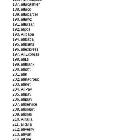
alfacashier
alfaco
alfaparcel
alfawz
alfursan
algos
Alibaba
alibaba
alibsms
aliexpress
AliExpress
alif.tj
alifbank
alight
alin
alinagroup
alinet
AliPay
alipay
aliplay
aliservice
alismart
alisms
Alitalia
alitalia
aliverify
aliyun
all.me