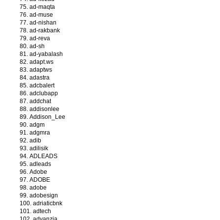
ad-maqta
ad-muse
ad-nishan
ad-rakbank
ad-reva
ad-sh
ad-yabalash
adapt.ws
adaptws
adastra
adcbalert
adclubapp
addchat
addisonlee
Addison_Lee
adgm
adgmra
adib
adilisik
ADLEADS
adleads
Adobe
ADOBE
adobe
adobesign
adriaticbnk
adtech
advanzia