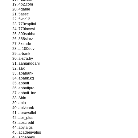
4b2.com
4game
5asec
5vor12
770capital
770invest
800sobha
888starz
8xtrade
a-100dev
a-bank
a-stra.by
aanianddani
aax
ababank
abank.kg
abbott
abbottpro
abbott_inc
Ablo
ablo
ablvbank
abrawallet
abr_plus
abscredit
abylaigs
academyplus
acbabank