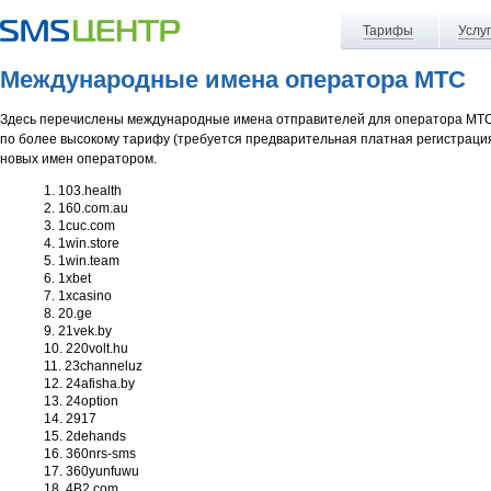
Тарифы
Услу
Международные имена оператора МТС
Здесь перечислены международные имена отправителей для оператора МТС
по более высокому тарифу (требуется предварительная платная регистраци
новых имен оператором.
103.health
160.com.au
1cuc.com
1win.store
1win.team
1xbet
1xcasino
20.ge
21vek.by
220volt.hu
23channeluz
24afisha.by
24option
2917
2dehands
360nrs-sms
360yunfuwu
4B2.com