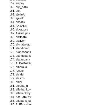
aixpay
aiyl_bank
ajet
ajetinfo
ajetotp
akbank
AKBANK
akkadpcs
Akkad_pcs
aktifbank
aktifytrm
al-matar-ad
aladdinmc
Alandsbank
alandsbank
alataubank
ALBARAKA
albaraka
Alcatel
alcatel
alcsms
aldar
alegria_h
alfa-bankby
alfabank.by
AlfaBank.by
alfabank_kz
ALFAcashier