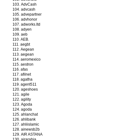
AdvCash
advcash
advepartner
advhonor
adworks.ltd
adyen
aeb
AEB.
aegbt
Aegean
aegean
aeromexico
aestron
afas
afilnet
agatha
agent511
ageshoes
agile
agility
Agoda
agoda
ahlanchat
ahlibank
ahliislamic
ainewsb2b
AIR ASTANA
airarabia