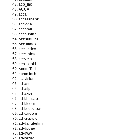
acb_inc
ACCA
acca
accessbank
acciona
accorall
accountkit
Account_Kit
Accuindex
accuindex
acer_store
acezeta
achtishold
Acron.Tech
acron.tech
activision
ad-ast
ad-atlp
ad-azizi
ad-bhmcaptl
ad-bloom
ad-boatshow
ad-careem
ad-cryptofc
ad-danubehm
ad-dpuae
ad-dww
ad-kezad